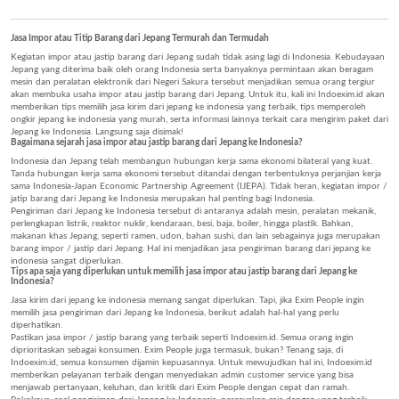
Jasa Impor atau Titip Barang dari Jepang Termurah dan Termudah
Kegiatan impor atau jastip barang dari Jepang sudah tidak asing lagi di Indonesia. Kebudayaan
Jepang yang diterima baik oleh orang Indonesia serta banyaknya permintaan akan beragam
mesin dan peralatan elektronik dari Negeri Sakura tersebut menjadikan semua orang tergiur
akan membuka usaha impor atau jastip barang dari Jepang. Untuk itu, kali ini Indoexim.id akan
memberikan tips memilih jasa kirim dari jepang ke indonesia yang terbaik, tips memperoleh
ongkir jepang ke indonesia yang murah, serta informasi lainnya terkait cara mengirim paket dari
Jepang ke Indonesia. Langsung saja disimak!
Bagaimana sejarah jasa impor atau jastip barang dari Jepang ke Indonesia?
Indonesia dan Jepang telah membangun hubungan kerja sama ekonomi bilateral yang kuat.
Tanda hubungan kerja sama ekonomi tersebut ditandai dengan terbentuknya perjanjian kerja
sama Indonesia-Japan Economic Partnership Agreement (IJEPA). Tidak heran, kegiatan impor /
jatip barang dari Jepang ke Indonesia merupakan hal penting bagi Indonesia.
Pengiriman dari Jepang ke Indonesia tersebut di antaranya adalah mesin, peralatan mekanik,
perlengkapan listrik, reaktor nuklir, kendaraan, besi, baja, boiler, hingga plastik. Bahkan,
makanan khas Jepang, seperti ramen, udon, bahan sushi, dan lain sebagainya juga merupakan
barang impor / jastip dari Jepang. Hal ini menjadikan jasa pengiriman barang dari jepang ke
indonesia sangat diperlukan.
Tips apa saja yang diperlukan untuk memilih jasa impor atau jastip barang dari Jepang ke
Indonesia?
Jasa kirim dari jepang ke indonesia memang sangat diperlukan. Tapi, jika Exim People ingin
memilih jasa pengiriman dari Jepang ke Indonesia, berikut adalah hal-hal yang perlu
diperhatikan.
Pastikan jasa impor / jastip barang yang terbaik seperti Indoexim.id. Semua orang ingin
diprioritaskan sebagai konsumen. Exim People juga termasuk, bukan? Tenang saja, di
Indoexim.id, semua konsumen dijamin kepuasannya. Untuk mewujudkan hal ini, Indoexim.id
memberikan pelayanan terbaik dengan menyediakan admin customer service yang bisa
menjawab pertanyaan, keluhan, dan kritik dari Exim People dengan cepat dan ramah.