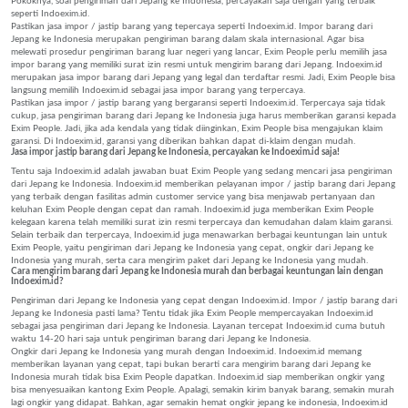
Pokoknya, soal pengiriman dari Jepang ke Indonesia, percayakan saja dengan yang terbaik
seperti Indoexim.id.
Pastikan jasa impor / jastip barang yang tepercaya seperti Indoexim.id. Impor barang dari
Jepang ke Indonesia merupakan pengiriman barang dalam skala internasional. Agar bisa
melewati prosedur pengiriman barang luar negeri yang lancar, Exim People perlu memilih jasa
impor barang yang memiliki surat izin resmi untuk mengirim barang dari Jepang. Indoexim.id
merupakan jasa impor barang dari Jepang yang legal dan terdaftar resmi. Jadi, Exim People bisa
langsung memilih Indoexim.id sebagai jasa impor barang yang terpercaya.
Pastikan jasa impor / jastip barang yang bergaransi seperti Indoexim.id. Terpercaya saja tidak
cukup, jasa pengiriman barang dari Jepang ke Indonesia juga harus memberikan garansi kepada
Exim People. Jadi, jika ada kendala yang tidak diinginkan, Exim People bisa mengajukan klaim
garansi. Di Indoexim.id, garansi yang diberikan bahkan dapat di-klaim dengan mudah.
Jasa impor jastip barang dari Jepang ke Indonesia, percayakan ke Indoexim.id saja!
Tentu saja Indoexim.id adalah jawaban buat Exim People yang sedang mencari jasa pengiriman
dari Jepang ke Indonesia. Indoexim.id memberikan pelayanan impor / jastip barang dari Jepang
yang terbaik dengan fasilitas admin customer service yang bisa menjawab pertanyaan dan
keluhan Exim People dengan cepat dan ramah. Indoexim.id juga memberikan Exim People
kelegaan karena telah memiliki surat izin resmi terpercaya dan kemudahan dalam klaim garansi.
Selain terbaik dan terpercaya, Indoexim.id juga menawarkan berbagai keuntungan lain untuk
Exim People, yaitu pengiriman dari Jepang ke Indonesia yang cepat, ongkir dari Jepang ke
Indonesia yang murah, serta cara mengirim paket dari Jepang ke Indonesia yang mudah.
Cara mengirim barang dari Jepang ke Indonesia murah dan berbagai keuntungan lain dengan
Indoexim.id?
Pengiriman dari Jepang ke Indonesia yang cepat dengan Indoexim.id. Impor / jastip barang dari
Jepang ke Indonesia pasti lama? Tentu tidak jika Exim People mempercayakan Indoexim.id
sebagai jasa pengiriman dari Jepang ke Indonesia. Layanan tercepat Indoexim.id cuma butuh
waktu 14-20 hari saja untuk pengiriman barang dari Jepang ke Indonesia.
Ongkir dari Jepang ke Indonesia yang murah dengan Indoexim.id. Indoexim.id memang
memberikan layanan yang cepat, tapi bukan berarti cara mengirim barang dari Jepang ke
Indonesia murah tidak bisa Exim People dapatkan. Indoexim.id siap memberikan ongkir yang
bisa menyesuaikan kantong Exim People. Apalagi, semakin kirim banyak barang, semakin murah
lagi ongkir yang didapat. Bahkan, agar semakin hemat ongkir jepang ke indonesia, Indoexim.id