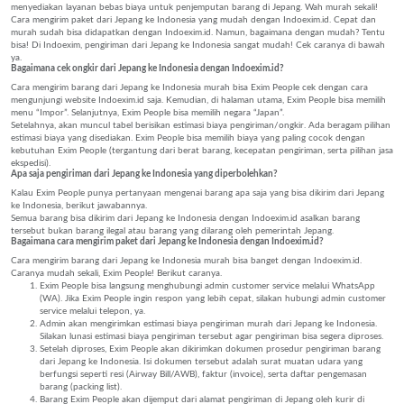
menyediakan layanan bebas biaya untuk penjemputan barang di Jepang. Wah murah sekali!
Cara mengirim paket dari Jepang ke Indonesia yang mudah dengan Indoexim.id. Cepat dan
murah sudah bisa didapatkan dengan Indoexim.id. Namun, bagaimana dengan mudah? Tentu
bisa! Di Indoexim, pengiriman dari Jepang ke Indonesia sangat mudah! Cek caranya di bawah
ya.
Bagaimana cek ongkir dari Jepang ke Indonesia dengan Indoexim.id?
Cara mengirim barang dari Jepang ke Indonesia murah bisa Exim People cek dengan cara
mengunjungi website Indoexim.id saja. Kemudian, di halaman utama, Exim People bisa memilih
menu “Impor”. Selanjutnya, Exim People bisa memilih negara “Japan”.
Setelahnya, akan muncul tabel berisikan estimasi biaya pengiriman/ongkir. Ada beragam pilihan
estimasi biaya yang disediakan. Exim People bisa memilih biaya yang paling cocok dengan
kebutuhan Exim People (tergantung dari berat barang, kecepatan pengiriman, serta pilihan jasa
ekspedisi).
Apa saja pengiriman dari Jepang ke Indonesia yang diperbolehkan?
Kalau Exim People punya pertanyaan mengenai barang apa saja yang bisa dikirim dari Jepang
ke Indonesia, berikut jawabannya.
Semua barang bisa dikirim dari Jepang ke Indonesia dengan Indoexim.id asalkan barang
tersebut bukan barang ilegal atau barang yang dilarang oleh pemerintah Jepang.
Bagaimana cara mengirim paket dari Jepang ke Indonesia dengan Indoexim.id?
Cara mengirim barang dari Jepang ke Indonesia murah bisa banget dengan Indoexim.id.
Caranya mudah sekali, Exim People! Berikut caranya.
Exim People bisa langsung menghubungi admin customer service melalui WhatsApp
(WA). Jika Exim People ingin respon yang lebih cepat, silakan hubungi admin customer
service melalui telepon, ya.
Admin akan mengirimkan estimasi biaya pengiriman murah dari Jepang ke Indonesia.
Silakan lunasi estimasi biaya pengiriman tersebut agar pengiriman bisa segera diproses.
Setelah diproses, Exim People akan dikirimkan dokumen prosedur pengiriman barang
dari Jepang ke Indonesia. Isi dokumen tersebut adalah surat muatan udara yang
berfungsi seperti resi (Airway Bill/AWB), faktur (invoice), serta daftar pengemasan
barang (packing list).
Barang Exim People akan dijemput dari alamat pengiriman di Jepang oleh kurir di